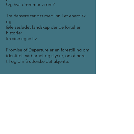
Og hva drømmer vi om?
Tre dansere tar oss med inn i et energisk
og
følelsesladet landskap der de forteller
historier
fra sine egne liv.
Promise of Departure er en forestilling om
identitet, sårbarhet og styrke, om å høre
til og om å utforske det ukjente.
Premiere Stange 9. november 2016
informasjon fra
www.teaterinnlandet.no