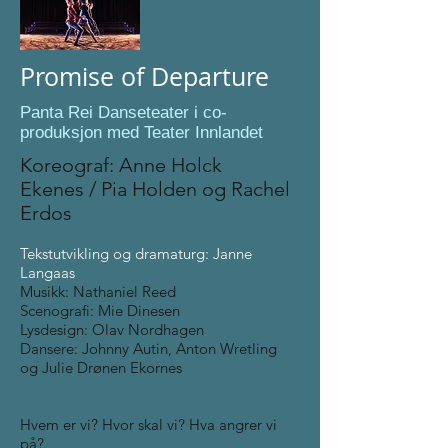
Promise of Departure
Panta Rei Danseteater i co-
produksjon med Teater Innlandet
Koreograf: Anne Holck
Ekenes / Pia Holden og Rachel
Erdos
Tekstutvikling og dramaturg: Janne
Langaas
Musikk: Nathaniel Reed
Scenografi: Mie Dinesen
Lysdesign: Olav Nordhagen
Dansere: Johnny Autin, Anton Wretling
og Julie Drønen Ekornes
Hvem er vi? Hvor skal vi? Hva angrer vi
på?