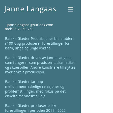
Janne Langaas
jannelangaas@outlook.com
mobil
970 69 269
Barske Glæder Produksjoner ble etablert
i 1997, og produserer forestillinger for
barn, unge og unge voksne.
Barske Glæder drives av Janne Langaas
som fungerer som produsent, dramatiker
og skuespiller. Andre kunstnere tilknyttes
hver enkelt produksjon.
Barske Glæder tar opp
mellommenneskelige relasjoner og
problemstillinger, med fokus på det
enkelte menneskes valg.
Barske Glæder
produserte ikke
forestillinger i perioden
2011 - 2022
.