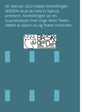
28. f
ebruar 2023 hadde forestillingen
VERDEN SA JA (av Kaia D. Nyhus)
premiere. Forestillingen var en
co-produksjon med Unge Viken Teater,
støttet av Spenn.no og Teater Innlandet.
Verden sa ja
Bell Check
Først kom ingenting, så kom i
Hoff - ubarbert
Kom tilbake!
Norsk nok