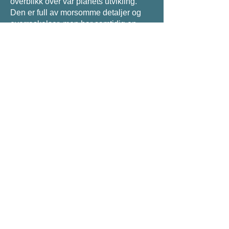
overblikk over vår planets utvikling.
Den er full av morsomme detaljer og
overraskelser, men har samtidig en
vemodig undertone. Her får vi
verdenshistorien fortalt i enkle bilder,
fra tidenes begynnelse til vår tids
økologiske krisetid. Og hva skjer nå –
vi er jo aldri «ferdige», det er alltid noe
mer vi kan utvikle eller ønske oss.
Produsert i samarbeid med Unge Viken
Teater
Støttet av Spenn.no og Teater Innlandet