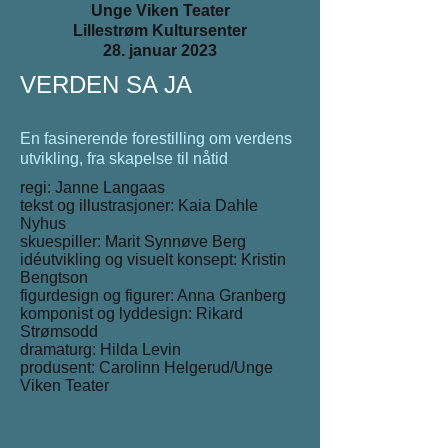
Unge Viken Teater
Lillestrøm Kultursenter
28. januar 2023
VERDEN SA JA
En fasinerende forestilling om verdens
utvikling, fra skapelse til nåtid
regi: Janne Langaas
tekst og illustrasjoner: Kaia Dahle
Nyhus
skuespiller: Marit Synnøve Berg
idéutvikling og visuelt konsept: Kristin
Bengtson
figurdesign og figurer: Anna Granberg
komponist og lyddesign: Rikard
Strømsodd
dramaturg: Hilda Levin
produsent: Carolinn Helgerud/Unge
Viken Teater