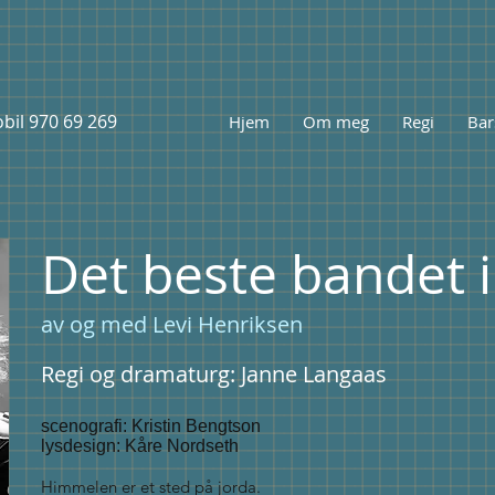
 970 69 269
Hjem
Om meg
Regi
Bar
Det beste bandet 
av og med Levi Henriksen
Regi og dramaturg: Janne Langaas
scenografi: Kristin Bengtson
lysdesign: Kåre Nordseth
Himmelen er et sted på jorda.