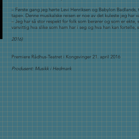
– Første gang jeg hørte Levi Henriksen og Babylon Badlands, te
tape». Denne musikalske reisen er noe av det kuleste jeg ha
– Jeg har så stor respekt for folk som berører og som er ekte, s
vanvittig hva slike som ham har i seg og hva han kan fortelle, s
2016)
Premiere Rådhus-Teatret i Kongsvinger 21. april 2016
Produsent: Musikk i Hedmark