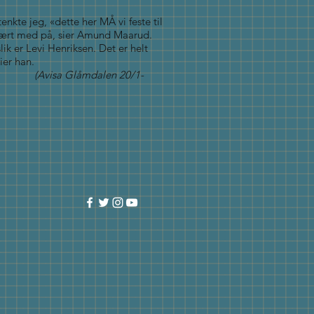
nkte jeg, «dette her MÅ vi feste til
r vært med på, sier Amund Maarud.
lik er Levi Henriksen. Det er helt
ier han.
(Avisa Glåmdalen 20/1-